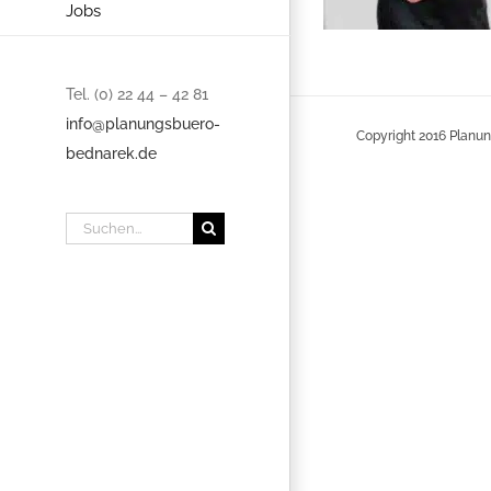
Jobs
Tel. (0) 22 44 – 42 81
info@planungsbuero-
Copyright 2016 Planun
bednarek.de
Suche
nach: